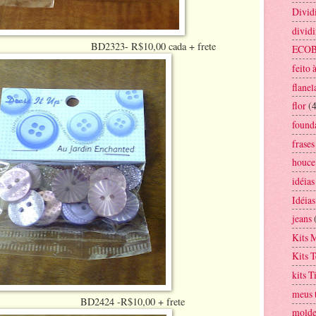
Divid
dividi
$10,00 cada + frete
ECO
feito 
flanel
flor
(
found
frases
houce
idéias
Idéias
jeans
Kits 
Kits T
kits T
meus 
R$10,00 + frete
mold