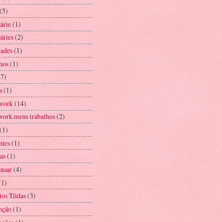
(5)
árie
(1)
áries
(2)
ades
(1)
hos
(1)
27)
a
(1)
work
(14)
work.meus trabalhos
(2)
(1)
ntes
(1)
as
(1)
ensar
(4)
(1)
tos Tildas
(3)
oção
(1)