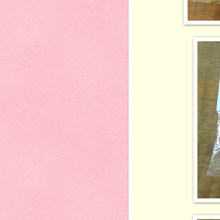
BD2323- R
BD2424 -