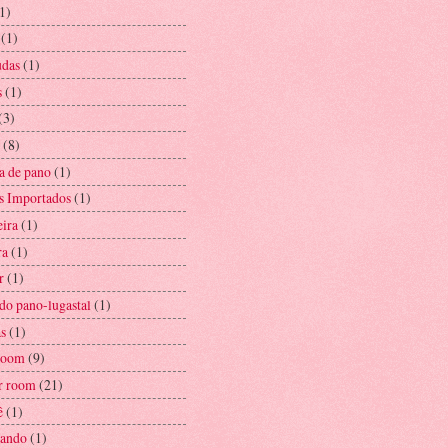
1)
(1)
das
(1)
s
(1)
(3)
(8)
a de pano
(1)
s Importados
(1)
eira
(1)
ra
(1)
r
(1)
 do pano-lugastal
(1)
as
(1)
 room
(9)
er room
(21)
ê
(1)
ando
(1)