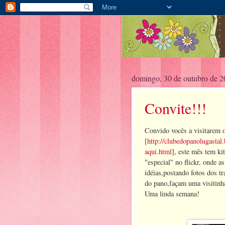
domingo, 30 de outubro de 
Convite!!!
Convido vocês a visitarem o
[
http://clubedopanolugasta
aqui.html
], este mês tem ki
"especial" no flickr, onde a
idéias,postando fotos dos t
do pano,façam uma visitinha
Uma linda semana!