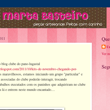
2011
Que
U
Ver m
 blog clube do pano-lugastal
Seg
l.blogspot.com/2011/10/kits-de-novembro-chegando-por-
ts maravilhosos, estamos iniciando um grupo "particular" e
s associadas do clube poderão interagir, trocando
rabalhos executados com os paninhos que adquiriram no clube
 lá e entrem neste mundo encantado....