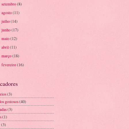
setembro
(8)
►
agosto
(11)
►
julho
(14)
►
junho
(17)
►
maio
(12)
►
abril
(11)
►
março
(18)
►
fevereiro
(16)
►
cadores
rios
(3)
os gostosos
(40)
adas
(3)
s
(1)
r
(3)