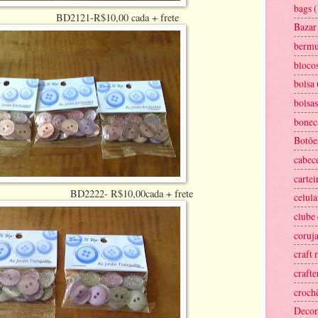
bags
(
0,00 cada + frete
Bazar
bermu
bloco
bolsa
bolsas
bonec
Botõe
cabec
cartei
10,00cada + frete
celula
clube
coruj
craft
craft
croch
Decor