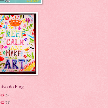
uivo do blog
013
(6)
012
(71)