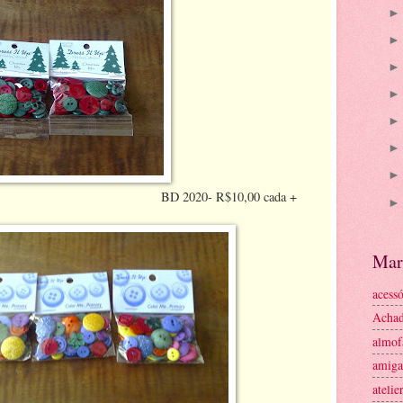
- R$10,00 cada +
Mar
acessó
Achad
almof
amiga
atelie