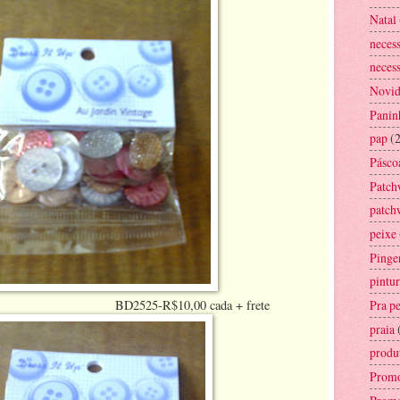
Natal
necess
necess
Novid
Panin
pap
(
Pásco
Patch
patch
peixe
Pinge
pintur
Pra p
10,00 cada + frete
praia
produ
Prom