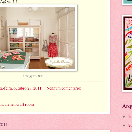
IrAçÕes!!!!
m net.
ta-feira, outubro 28, 2011
Nenhum comentário:
os
,
atelier
,
craft room
Arq
2
►
 2011
2
►