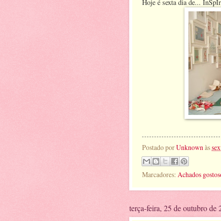
Hoje é sexta dia de... InSp
image
Postado por
Unknown
às
sex
Marcadores:
Achados gostos
terça-feira, 25 de outubro de