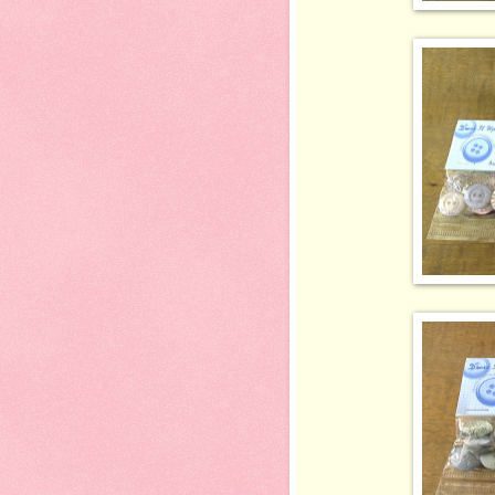
BD2121-R$1
BD2222- R$