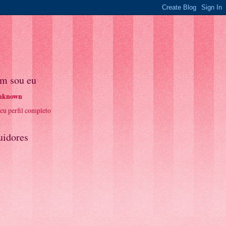
m sou eu
nknown
eu perfil completo
uidores