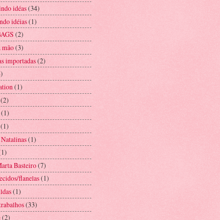
indo idéas
(34)
ndo idéias
(1)
BAGS
(2)
à mão
(3)
as importadas
(2)
4)
ation
(1)
(2)
(1)
(1)
 Natalinas
(1)
(1)
Marta Basteiro
(7)
ecidos/flanelas
(1)
ildas
(1)
trabalhos
(33)
e
(2)